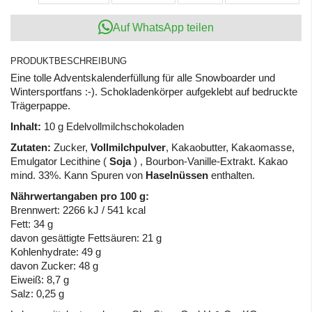
Auf WhatsApp teilen
PRODUKTBESCHREIBUNG
Eine tolle Adventskalenderfüllung für alle Snowboarder und
Wintersportfans :-). Schokladenkörper aufgeklebt auf bedruckte
Trägerpappe.
Inhalt:
10 g Edelvollmilchschokoladen
Zutaten:
Zucker,
Vollmilchpulver
, Kakaobutter, Kakaomasse,
Emulgator Lecithine (
Soja
) , Bourbon-Vanille-Extrakt. Kakao
mind. 33%. Kann Spuren von
Haselnüssen
enthalten.
Nährwertangaben pro 100 g:
Brennwert: 2266 kJ / 541 kcal
Fett: 34 g
davon gesättigte Fettsäuren: 21 g
Kohlenhydrate: 49 g
davon Zucker: 48 g
Eiweiß: 8,7 g
Salz: 0,25 g