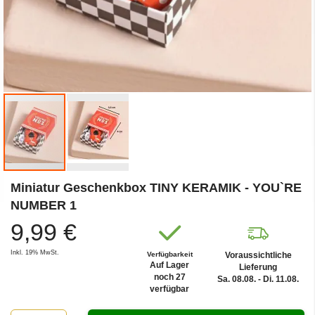
Zum
Miniatur Geschenkbox TINY KERAMIK - YOU`RE
Anfang
der
NUMBER 1
Bildergalerie
9,99 €
springen
Inkl. 19% MwSt.
Verfügbarkeit
Voraussichtliche
Auf Lager
Lieferung
noch 27
Sa. 08.08. - Di. 11.08.
verfügbar