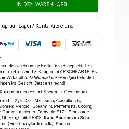
IN DEN WARENKORB
nug auf Lager? Kontaktiere uns
G
 man die gleichnamige Karte für sich gepachtet zu
llen empfehlen wir das Kaugummi ARSCHKARTE. Es
 Der Wirkstoff
Bullshitkrasskonkretendgeil
befördert
sen ins Gesicht. Jetzt erst recht!!
n Kaugummidragees mit Spearmint-Geschmack.
Sorbit, Xylit 15%, Maltitsirup, Acesulfam K,
omen: Menthol, Spearmint, Pfefferminz, Cooling
l: Gummi arabicum, Farbstoff: E171, Emulgator:
, Überzugsmittel E903.
Kann Spuren von Soja
tam (Eine Phenylanilinquelle). Kann bei