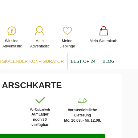
Wir sind
Mein
Meine
Mein Warenkorb
Adventastic
Adventastic
Lieblinge
TSKALENDER-KONFIGURATOR
BEST OF 24
BLOG
s ARSCHKARTE
Verfügbarkeit
Voraussichtliche
Auf Lager
Lieferung
noch 30
Mo. 10.08. - Mi. 12.08.
verfügbar