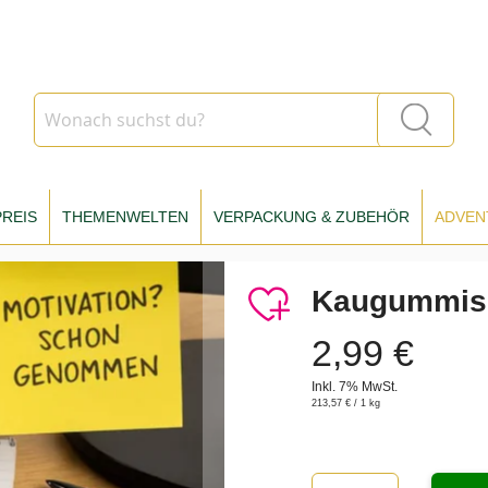
Suche
Suche
REIS
THEMENWELTEN
VERPACKUNG & ZUBEHÖR
ADVEN
Kaugummi
2,99 €
Inkl. 7% MwSt.
213,57 €
/ 1 kg