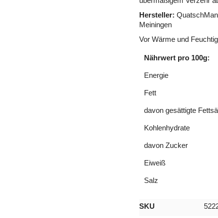
übermäßigem Verzehr ab
Hersteller:
QuatschManu
Meiningen
Vor Wärme und Feuchtigk
Nährwert pro 100g:
Energie
Fett
davon gesättigte Fetts
Kohlenhydrate
davon Zucker
Eiweiß
Salz
Mehr
SKU
522
Informationen