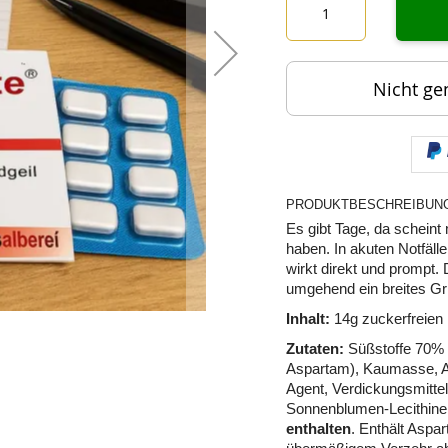
Nicht ge
PRODUKTBESCHREIBUN
Es gibt Tage, da scheint
haben. In akuten Notfä
wirkt direkt und prompt.
umgehend ein breites Grin
Inhalt:
14g zuckerfreie
Zutaten:
Süßstoffe 70% (
Aspartam), Kaumasse, Ar
Agent, Verdickungsmitte
Sonnenblumen-Lecithine
enthalten
. Enthält Aspar