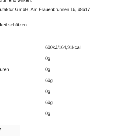
führend wirken.
faktur GmbH, Am Frauenbrunnen 16, 98617
eit schützen.
690kJ/164,91kcal
0g
äuren
0g
69g
0g
69g
0g
2