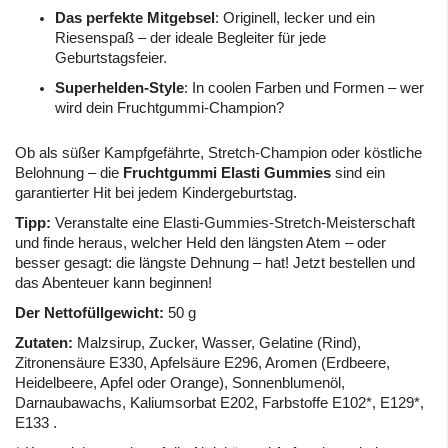
Das perfekte Mitgebsel
: Originell, lecker und ein
Riesenspaß – der ideale Begleiter für jede
Geburtstagsfeier.
Superhelden-Style
: In coolen Farben und Formen – wer
wird dein Fruchtgummi-Champion?
Ob als süßer Kampfgefährte, Stretch-Champion oder köstliche
Belohnung – die
Fruchtgummi Elasti Gummies
sind ein
garantierter Hit bei jedem Kindergeburtstag.
Tipp:
Veranstalte eine Elasti-Gummies-Stretch-Meisterschaft
und finde heraus, welcher Held den längsten Atem – oder
besser gesagt: die längste Dehnung – hat! Jetzt bestellen und
das Abenteuer kann beginnen!
Der Nettofüllgewicht:
50 g
Zutaten:
Malzsirup, Zucker, Wasser, Gelatine (Rind),
Zitronensäure E330, Apfelsäure E296, Aromen (Erdbeere,
Heidelbeere, Apfel oder Orange), Sonnenblumenöl,
Darnaubawachs, Kaliumsorbat E202, Farbstoffe E102*, E129*,
E133 .