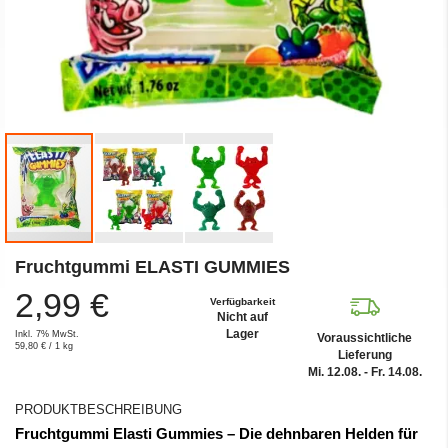
Zum
Fruchtgummi ELASTI GUMMIES
Anfang
der
2,99 €
Bildergalerie
Verfügbarkeit
Nicht auf
springen
Lager
Inkl. 7% MwSt.
Voraussichtliche
59,80 €
/ 1 kg
Lieferung
Mi. 12.08. - Fr. 14.08.
PRODUKTBESCHREIBUNG
Fruchtgummi Elasti Gummies – Die dehnbaren Helden für